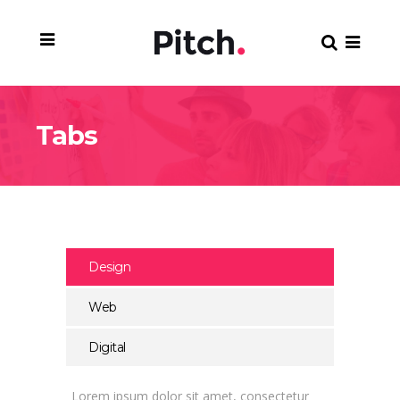
Tabs
Design
Web
Digital
Lorem ipsum dolor sit amet, consectetur