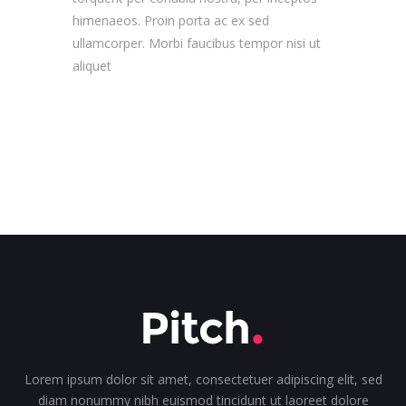
himenaeos. Proin porta ac ex sed
ullamcorper. Morbi faucibus tempor nisi ut
aliquet
Lorem ipsum dolor sit amet, consectetuer adipiscing elit, sed
diam nonummy nibh euismod tincidunt ut laoreet dolore