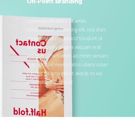
On-Point Branding
Lorem ipsum dolor sit amet,
consectetuer adipiscing elit, sed diam
nonummy nibh euismod tincidunt ut
laoreet dolore magna aliquam erat
volutpat. Ut wisi enim ad minim veniam,
quis nostrud exerci tation ullamcorper
suscipit lobortis nisl ut aliquip ex ea
commodo consequat.