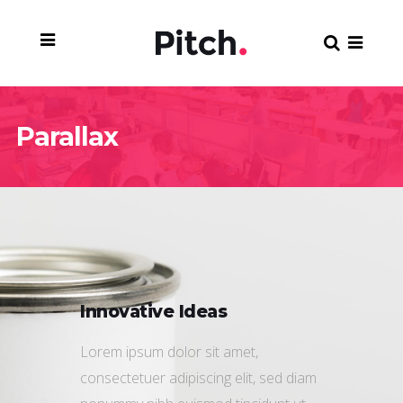
Parallax
Innovative Ideas
Lorem ipsum dolor sit amet,
consectetuer adipiscing elit, sed diam