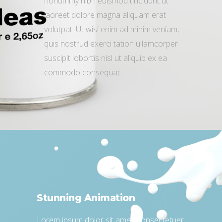
nonummy nibh euismod tincidunt ut
laoreet dolore magna aliquam erat
volutpat. Ut wisi enim ad minim veniam,
quis nostrud exerci tation ullamcorper
suscipit lobortis nisl ut aliquip ex ea
commodo consequat.
Stunning Animation
Lorem ipsum dolor sit amet, consectetuer